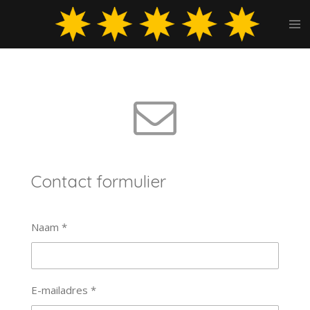
Ga
direct
naar
de
hoofdinhoud
Contact formulier
Naam *
E-mailadres *